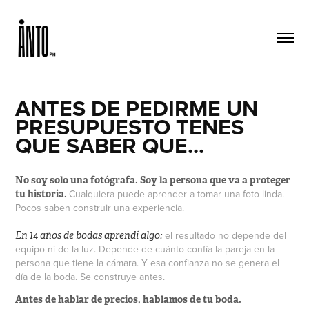
ANTES DE PEDIRME UN
PRESUPUESTO TENES
QUE SABER QUE...
No soy solo una fotógrafa. Soy la persona que va a proteger
Cualquiera puede aprender a tomar una foto linda.
tu historia.
Pocos saben construir una experiencia.
el resultado no depende del
En 14 años de bodas aprendí algo:
equipo ni de la luz. Depende de cuánto confía la pareja en la
persona que tiene la cámara. Y esa confianza no se genera el
día de la boda. Se construye antes.
Antes de hablar de precios, hablamos de tu boda.