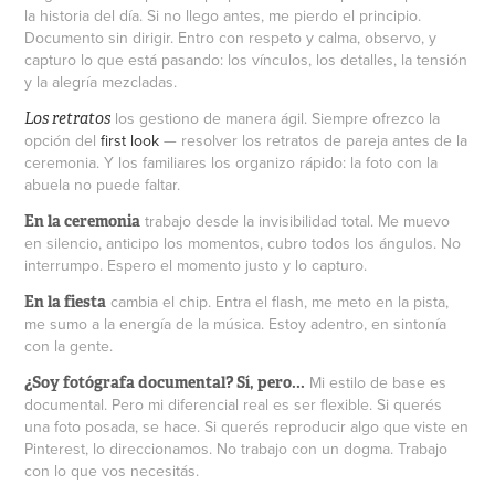
la historia del día. Si no llego antes, me pierdo el principio.
Documento sin dirigir. Entro con respeto y calma, observo, y
capturo lo que está pasando: los vínculos, los detalles, la tensión
y la alegría mezcladas.
los gestiono de manera ágil. Siempre ofrezco la
Los retratos
opción del
first look
— resolver los retratos de pareja antes de la
ceremonia. Y los familiares los organizo rápido: la foto con la
abuela no puede faltar.
trabajo desde la invisibilidad total. Me muevo
En la ceremonia
en silencio, anticipo los momentos, cubro todos los ángulos. No
interrumpo. Espero el momento justo y lo capturo.
cambia el chip. Entra el flash, me meto en la pista,
En la fiesta
me sumo a la energía de la música. Estoy adentro, en sintonía
con la gente.
Mi estilo de base es
¿Soy fotógrafa documental? Sí, pero...
documental. Pero mi diferencial real es ser flexible. Si querés
una foto posada, se hace. Si querés reproducir algo que viste en
Pinterest, lo direccionamos. No trabajo con un dogma. Trabajo
con lo que vos necesitás.