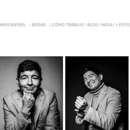
#ROOK&FEEL
- BODAS
/ CÓMO TRABAJO
/ BLOG
/ HOLA
/ + FOT