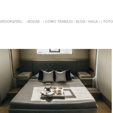
#ROOK&FEEL
- BODAS
/ CÓMO TRABAJO
/ BLOG
/ HOLA
/ + FOT