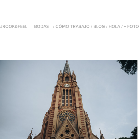
#ROOK&FEEL
- BODAS
/ CÓMO TRABAJO
/ BLOG
/ HOLA
/ + FOT